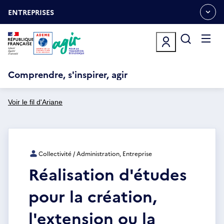
Aller
Gestion des cookies
au
ENTREPRISES
OUVRIR
contenu
LE
principal
MENU
ESPACE
Ouvrir
le
menu
Comprendre, s'inspirer, agir
Voir le fil d'Ariane
Collectivité / Administration, Entreprise
Réalisation d'études
pour la création,
l'extension ou la