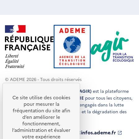
© ADEME 2026 - Tous droits réservés
Agir pour la transition écologique (AGIR)
est la plateforme
Ce site utilise des cookies
de conseils et de services de l'
ADEME
pour tous les citoyens,
pour mesurer la
acteurs économiques et territoires engagés dans la lutte
fréquentation du site afin
contre le réchauffement climatique et la dégradation des
d’en améliorer le
ressources.
fonctionnement,
l’administration et évaluer
ademe.fr
S'ouvre
librairie.ademe.fr
S'ouvre
infos.ademe.fr
S'ouvre
votre expérience
dans
dans
dans
ademe.fr/presse
S'ouvre