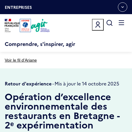
Aller
Gestion des cookies
au
ENTREPRISES
OUVRIR
contenu
LE
principal
MENU
ESPACE
Ouvrir
le
menu
Comprendre, s'inspirer, agir
Voir le fil d'Ariane
Retour d'expérience ·
Mis à jour le 14 octobre 2025
Opération d’excellence
environnementale des
restaurants en Bretagne -
2ᵉ expérimentation