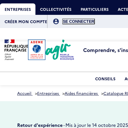
Aller
Gestion des cookies
au
ENTREPRISES
COLLECTIVITÉS
PARTICULIERS
ACTE
contenu
principal
Menu
du
CRÉER MON COMPTE
compte
de
l'utilisateur
Comprendre, s'insp
CONSEILS
A
Accueil
>
Entreprises
>
Aides financières
>
Catalogue R
Retour d'expérience ·
Mis à jour le 14 octobre 202