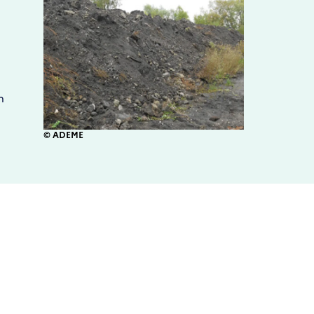
n
© ADEME