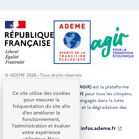
© ADEME 2026 - Tous droits réservés
Agir pour la transition écologique (AGIR)
est la plateforme
Ce site utilise des cookies
de conseils et de services de l'
ADEME
pour tous les citoyens,
pour mesurer la
acteurs économiques et territoires engagés dans la lutte
fréquentation du site afin
contre le réchauffement climatique et la dégradation des
d’en améliorer le
ressources.
fonctionnement,
l’administration et évaluer
ademe.fr
S'ouvre
librairie.ademe.fr
S'ouvre
infos.ademe.fr
S'ouvre
votre expérience
dans
dans
dans
ademe.fr/presse
S'ouvre
une
une
une
dans
utilisateur. Nous