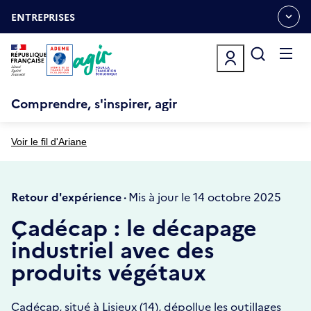
Aller
Gestion des cookies
au
ENTREPRISES
OUVRIR
contenu
LE
principal
MENU
ESPACE
Ouvrir
le
menu
Comprendre, s'inspirer, agir
Voir le fil d'Ariane
Retour d'expérience ·
Mis à jour le 14 octobre 2025
Çadécap : le décapage
industriel avec des
produits végétaux
Çadécap, situé à Lisieux (14), dépollue les outillages