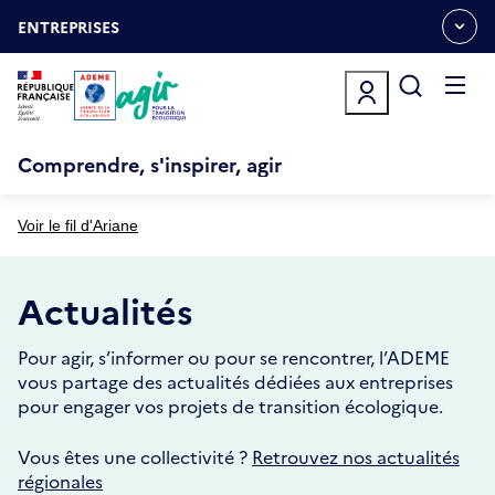
Aller
Gestion des cookies
au
ENTREPRISES
OUVRIR
contenu
LE
principal
MENU
ESPACE
Ouvrir
le
menu
Comprendre, s'inspirer, agir
Voir le fil d'Ariane
Actualités
Pour agir, s’informer ou pour se rencontrer, l’ADEME
vous partage des actualités dédiées aux entreprises
pour engager vos projets de transition écologique.
Vous êtes une collectivité ?
Retrouvez nos actualités
régionales