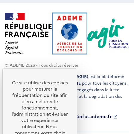
© ADEME 2026 - Tous droits réservés
Agir pour la transition écologique (AGIR)
est la plateforme
Ce site utilise des cookies
de conseils et de services de l'
ADEME
pour tous les citoyens,
pour mesurer la
acteurs économiques et territoires engagés dans la lutte
fréquentation du site afin
contre le réchauffement climatique et la dégradation des
d’en améliorer le
ressources.
fonctionnement,
l’administration et évaluer
ademe.fr
S'ouvre
librairie.ademe.fr
S'ouvre
infos.ademe.fr
S'ouvre
votre expérience
dans
dans
dans
ademe.fr/presse
S'ouvre
une
une
une
dans
utilisateur. Nous
nouvelle
nouvelle
nouvelle
une
conservons votre choix