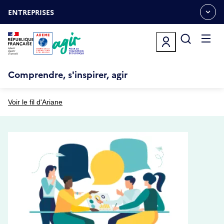
Aller
Gestion des cookies
au
ENTREPRISES
OUVRIR
contenu
LE
principal
MENU
ESPACE
Ouvrir
le
menu
Comprendre, s'inspirer, agir
Voir le fil d'Ariane