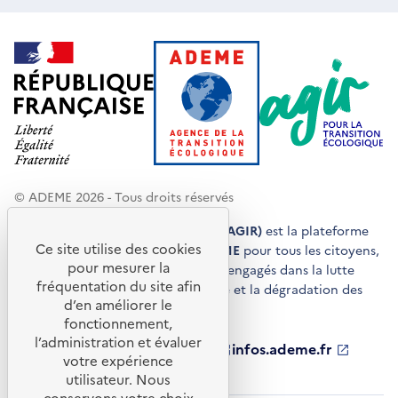
© ADEME 2026 - Tous droits réservés
Agir pour la transition écologique (AGIR)
est la plateforme
Ce site utilise des cookies
de conseils et de services de l'
ADEME
pour tous les citoyens,
pour mesurer la
acteurs économiques et territoires engagés dans la lutte
fréquentation du site afin
contre le réchauffement climatique et la dégradation des
d’en améliorer le
ressources.
fonctionnement,
l’administration et évaluer
ademe.fr
S'ouvre
librairie.ademe.fr
S'ouvre
infos.ademe.fr
S'ouvre
votre expérience
dans
dans
dans
ademe.fr/presse
S'ouvre
une
une
une
dans
utilisateur. Nous
nouvelle
nouvelle
nouvelle
une
conservons votre choix