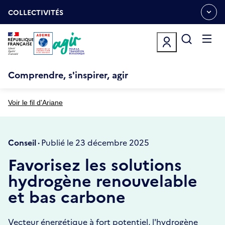
Aller
Gestion des cookies
au
COLLECTIVITÉS
OUVRIR
contenu
LE
principal
MENU
ESPACE
Ouvrir
le
menu
Comprendre, s'inspirer, agir
Voir le fil d'Ariane
Conseil ·
Publié le 23 décembre 2025
Favorisez les solutions
hydrogène renouvelable
et bas carbone
Vecteur énergétique à fort potentiel, l'hydrogène