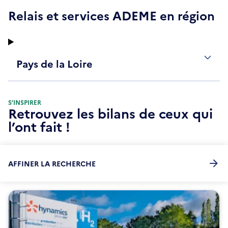
e
u
Relais et services ADEME en région
f
n
e
e
n
n
ê
o
Pays de la Loire
t
u
r
v
e
e
l
S’INSPIRER
Retrouvez les bilans de ceux qui
l
e
l’ont fait !
f
e
n
AFFINER LA RECHERCHE
ê
t
r
e