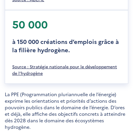
n
'
o
o
u
u
50 000
v
v
e
r
l
e
l
à 150 000 créations d’emplois grâce à
d
e
la filière hydrogène.
a
f
n
e
s
n
S
Source : Stratégie nationale pour le développement
u
ê
'
de l’hydrogène
n
t
o
e
r
u
n
e
v
La PPE (Programmation pluriannuelle de l’énergie)
o
r
exprime les orientations et priorités d’actions des
u
e
pouvoirs publics dans le domaine de l’énergie. D’ores
v
d
et déjà, elle affiche des objectifs concrets à atteindre
e
a
dès 2028 dans le domaine des écosystèmes
l
n
hydrogène.
l
s