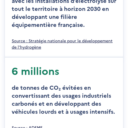
avec les installations d’électrolyse sur
tout le territoire à horizon 2030 en
développant une filière
équipementière française.
S
Source : Stratégie nationale pour le développement
'
de l’hydrogène
o
u
v
6 millions
r
e
d
de tonnes de CO₂ évitées en
a
convertissant des usages industriels
n
carbonés et en développant des
s
u
véhicules lourds et à usages intensifs.
n
e
S
Source : ADEME