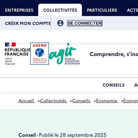
Aller
Gestion des cookies
au
ENTREPRISES
COLLECTIVITÉS
PARTICULIERS
ACTE
contenu
principal
Menu
du
CRÉER MON COMPTE
compte
de
l'utilisateur
Comprendre, s'insp
CONSEILS
A
Accueil
>
Collectivités
>
Conseils
>
Économie
>
Économ
Conseil ·
Publié le 28 septembre 2025