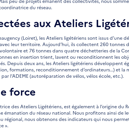
Mais peu de projets émanent des collectivités, nous sommes
 coordinatrice du réseau.
ectées aux Ateliers Ligété
Beaugency (Loiret), les Ateliers ligétériens sont issus d’un
 avec leur territoire. Aujourd’hui, ils collectent 260 tonnes 
t volontaire et 76 tonnes dans quatre déchetteries de l
onnes en insertion trient, lavent ou reconditionnent les obje
iés. Depuis deux ans, les Ateliers ligétériens développent é
ation, formations, reconditionnement d’ordinateurs…) et la 
r l’ADEME (autoréparation de vélos, vélos école, etc.).
ne force
rice des Ateliers Ligétériens, est également à l’origine du 
e émanation du réseau national. Nous profitons ainsi de le
eau régional, nous obtenons des indicateurs qui nous perme
e ».