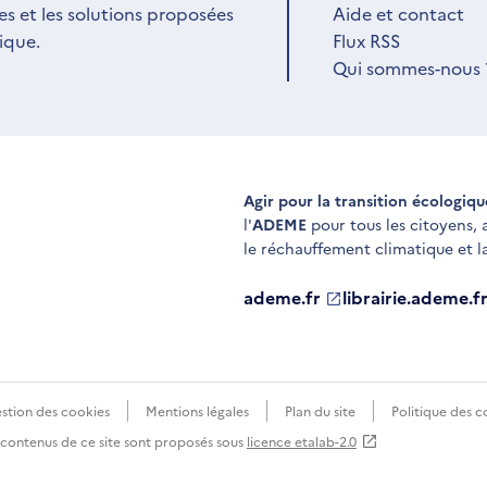
es et les solutions proposées
Aide et contact
ique.
Flux RSS
Qui sommes-nous 
Agir pour la transition écologiq
l'
ADEME
pour tous les citoyens,
le réchauffement climatique et l
ademe.fr
S'ouvre
librairie.ademe.f
S'ouvre
dans
dans
une
une
nouvelle
nouvelle
fenêtre
fenêtre
stion des cookies
Mentions légales
Plan du site
Politique des c
s contenus de ce site sont proposés sous
licence etalab-2.0