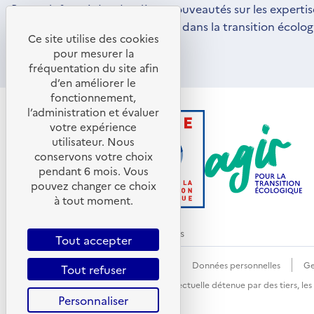
Restez informé des dernières nouveautés sur les expertis
par l'ADEME pour vous engager dans la transition écolog
Ce site utilise des cookies
S'ABONNER
S'OUVRE
pour mesurer la
DANS
fréquentation du site afin
UNE
d’en améliorer le
NOUVELLE
FENÊTRE
fonctionnement,
l’administration et évaluer
votre expérience
utilisateur. Nous
conservons votre choix
pendant 6 mois. Vous
pouvez changer ce choix
à tout moment.
© ADEME 2026 - Tous droits réservés
Tout accepter
Accessibilité : non conforme
CGU
Données personnelles
Ge
Tout refuser
Sauf mention explicite de propriété intellectuelle détenue par des tiers, le
Personnaliser