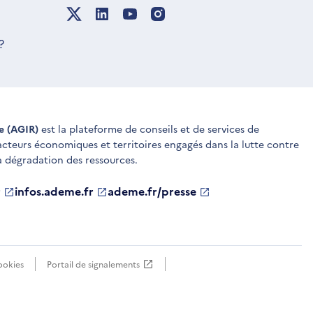
?
ue (AGIR)
est la plateforme de conseils et de services de
 acteurs économiques et territoires engagés dans la lutte contre
a dégradation des ressources.
r
infos.ademe.fr
S'ouvre
ademe.fr/presse
S'ouvre
dans
dans
une
une
nouvelle
nouvelle
fenêtre
fenêtre
ookies
Portail de signalements
S'ouvre
dans
une
nouvelle