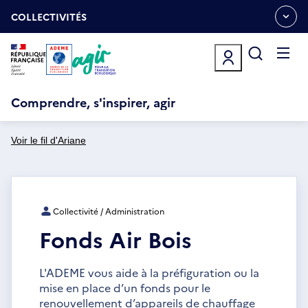
Aller
Gestion des cookies
au
COLLECTIVITÉS
OUVRIR
contenu
LE
principal
MENU
ESPACE
Ouvrir
le
menu
Comprendre, s'inspirer, agir
Voir le fil d'Ariane
Collectivité / Administration
Fonds Air Bois
L'ADEME vous aide à la préfiguration ou la
mise en place d’un fonds pour le
renouvellement d’appareils de chauffage