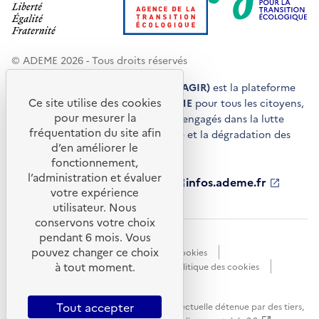
© ADEME 2026 - Tous droits réservés
Agir pour la transition écologique (AGIR)
est la plateforme
Ce site utilise des cookies
de conseils et de services de l'
ADEME
pour tous les citoyens,
pour mesurer la
acteurs économiques et territoires engagés dans la lutte
fréquentation du site afin
contre le réchauffement climatique et la dégradation des
d’en améliorer le
ressources.
fonctionnement,
l’administration et évaluer
ademe.fr
S'ouvre
librairie.ademe.fr
S'ouvre
infos.ademe.fr
S'ouvre
votre expérience
dans
dans
dans
ademe.fr/presse
S'ouvre
une
une
une
dans
utilisateur. Nous
nouvelle
nouvelle
nouvelle
une
conservons votre choix
fenêtre
fenêtre
fenêtre
nouvelle
pendant 6 mois. Vous
Accessibilité : non conforme
CGU
fenêtre
pouvez changer ce choix
Données personnelles
Gestion des cookies
à tout moment.
Mentions légales
Plan du site
Politique des cookies
Portail de signalements
S'ouvre
dans
Tout accepter
Sauf mention explicite de propriété intellectuelle détenue par des tiers,
une