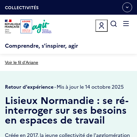
Aller
Gestion des cookies
au
COLLECTIVITÉS
OUVRIR
contenu
LE
principal
MENU
ESPACE
Ouvrir
le
menu
Comprendre, s'inspirer, agir
Voir le fil d'Ariane
Retour d'expérience ·
Mis à jour le 14 octobre 2025
Lisieux Normandie : se ré-
interroger sur ses besoins
en espaces de travail
Créée en 2017, la jeune collectivité de l'agglomération