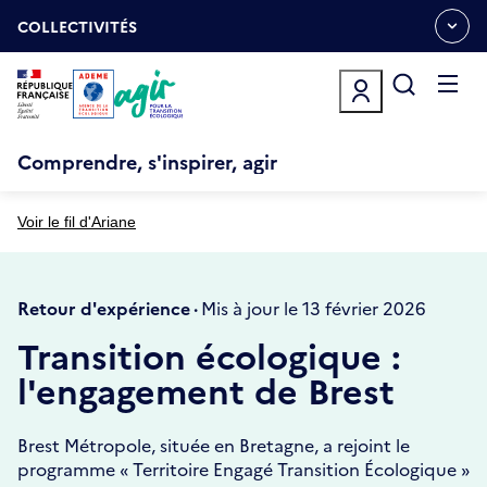
Aller
Gestion des cookies
au
COLLECTIVITÉS
OUVRIR
contenu
LE
principal
MENU
ESPACE
Ouvrir
le
menu
Comprendre, s'inspirer, agir
Voir le fil d'Ariane
Retour d'expérience ·
Mis à jour le 13 février 2026
Transition écologique :
l'engagement de Brest
Brest Métropole, située en Bretagne, a rejoint le
programme « Territoire Engagé Transition Écologique »