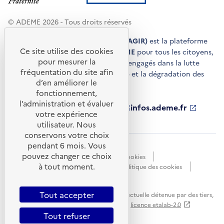
© ADEME 2026 - Tous droits réservés
Agir pour la transition écologique (AGIR)
est la plateforme
Ce site utilise des cookies
de conseils et de services de l'
ADEME
pour tous les citoyens,
pour mesurer la
acteurs économiques et territoires engagés dans la lutte
fréquentation du site afin
contre le réchauffement climatique et la dégradation des
d’en améliorer le
ressources.
fonctionnement,
l’administration et évaluer
ademe.fr
S'ouvre
librairie.ademe.fr
S'ouvre
infos.ademe.fr
S'ouvre
votre expérience
dans
dans
dans
ademe.fr/presse
S'ouvre
une
une
une
dans
utilisateur. Nous
nouvelle
nouvelle
nouvelle
une
conservons votre choix
fenêtre
fenêtre
fenêtre
nouvelle
pendant 6 mois. Vous
Accessibilité : non conforme
CGU
fenêtre
pouvez changer ce choix
Données personnelles
Gestion des cookies
à tout moment.
Mentions légales
Plan du site
Politique des cookies
Portail de signalements
S'ouvre
dans
Tout accepter
Sauf mention explicite de propriété intellectuelle détenue par des tiers,
une
les contenus de ce site sont proposés sous
licence etalab-2.0
nouvelle
Tout refuser
fenêtre