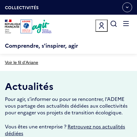
Aller
Gestion des cookies
au
COLLECTIVITÉS
OUVRIR
contenu
LE
principal
MENU
ESPACE
Ouvrir
le
menu
Comprendre, s'inspirer, agir
Voir le fil d'Ariane
Actualités
Pour agir, s’informer ou pour se rencontrer, l’ADEME
vous partage des actualités dédiées aux collectivités
pour engager vos projets de transition écologique.
Vous êtes une entreprise ?
Retrouvez nos actualités
dédiées