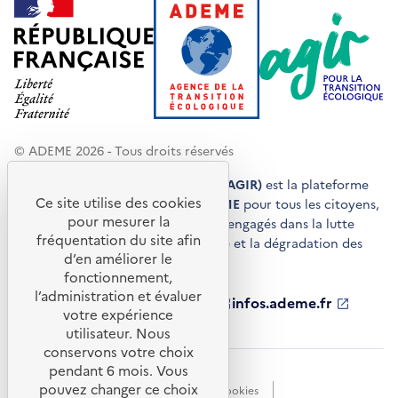
© ADEME 2026 - Tous droits réservés
Agir pour la transition écologique (AGIR)
est la plateforme
Ce site utilise des cookies
de conseils et de services de l'
ADEME
pour tous les citoyens,
pour mesurer la
acteurs économiques et territoires engagés dans la lutte
fréquentation du site afin
contre le réchauffement climatique et la dégradation des
d’en améliorer le
ressources.
fonctionnement,
l’administration et évaluer
ademe.fr
S'ouvre
librairie.ademe.fr
S'ouvre
infos.ademe.fr
S'ouvre
votre expérience
dans
dans
dans
ademe.fr/presse
S'ouvre
une
une
une
dans
utilisateur. Nous
nouvelle
nouvelle
nouvelle
une
conservons votre choix
fenêtre
fenêtre
fenêtre
nouvelle
pendant 6 mois. Vous
Accessibilité : non conforme
CGU
fenêtre
pouvez changer ce choix
Données personnelles
Gestion des cookies