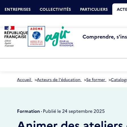
Aller
Gestion des cookies
au
ENTREPRISES
COLLECTIVITÉS
PARTICULIERS
ACTE
contenu
principal
Comprendre, s'insp
Accueil
>
Acteurs de l'éducation
>
Se former
>
Catalog
Formation ·
Publié le 24 septembre 2025
Animer des ateliers d