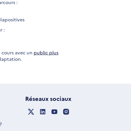
rcours :
iapositives
r :
n cours avec un
public plus
adaptation.
Réseaux sociaux
?