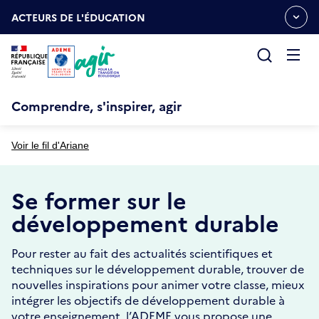
Aller
Gestion des cookies
au
ACTEURS DE L'ÉDUCATION
OUVRIR
contenu
LE
principal
MENU
ESPACE
Ouvrir
le
menu
Comprendre, s'inspirer, agir
Voir le fil d'Ariane
Se former sur le
développement durable
Pour rester au fait des actualités scientifiques et
techniques sur le développement durable, trouver de
nouvelles inspirations pour animer votre classe, mieux
intégrer les objectifs de développement durable à
votre enseignement, l’ADEME vous propose une