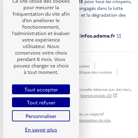
Ce site utilise des cookies
de conseils et de services de l'
ADEME
pour tous les citoyens,
pour mesurer la
acteurs économiques et territoires engagés dans la lutte
fréquentation du site afin
contre le réchauffement climatique et la dégradation des
d’en améliorer le
ressources.
fonctionnement,
l’administration et évaluer
ademe.fr
S'ouvre
librairie.ademe.fr
S'ouvre
infos.ademe.fr
S'ouvre
votre expérience
dans
dans
dans
ademe.fr/presse
S'ouvre
une
une
une
dans
utilisateur. Nous
nouvelle
nouvelle
nouvelle
une
conservons votre choix
fenêtre
fenêtre
fenêtre
nouvelle
pendant 6 mois. Vous
Accessibilité : non conforme
CGU
fenêtre
pouvez changer ce choix
Données personnelles
Gestion des cookies
à tout moment.
Mentions légales
Plan du site
Politique des cookies
Portail de signalements
S'ouvre
dans
Tout accepter
Sauf mention explicite de propriété intellectuelle détenue par des tiers,
une
les contenus de ce site sont proposés sous
licence etalab-2.0
nouvelle
Tout refuser
fenêtre
Ce site internet est pensé et développé avec un objectif
Personnaliser
d'écoconception.
En savoir plus sur l'écoconception du site.
En savoir plus