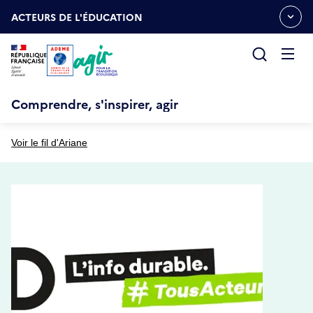
Aller
Gestion des cookies
au
ACTEURS DE L'ÉDUCATION
OUVRIR
contenu
LE
principal
MENU
ESPACE
Ouvrir
le
menu
Comprendre, s'inspirer, agir
Voir le fil d'Ariane