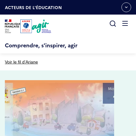
Aller
Gestion des cookies
au
ACTEURS DE L'ÉDUCATION
OUVRIR
contenu
LE
principal
MENU
ESPACE
Ouvrir
le
menu
Comprendre, s'inspirer, agir
Voir le fil d'Ariane