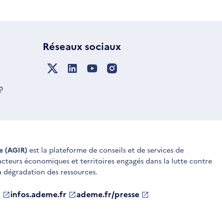
Réseaux sociaux
?
ue (AGIR)
est la plateforme de conseils et de services de
 acteurs économiques et territoires engagés dans la lutte contre
a dégradation des ressources.
r
infos.ademe.fr
S'ouvre
ademe.fr/presse
S'ouvre
dans
dans
une
une
nouvelle
nouvelle