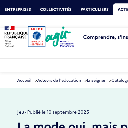
Aller
Gestion des cookies
au
ENTREPRISES
COLLECTIVITÉS
PARTICULIERS
ACTE
contenu
principal
Comprendre, s'insp
Accueil
>
Acteurs de l'éducation
>
Enseigner
>
Catalog
Jeu ·
Publié le 10 septembre 2025
La mode oui, mais p