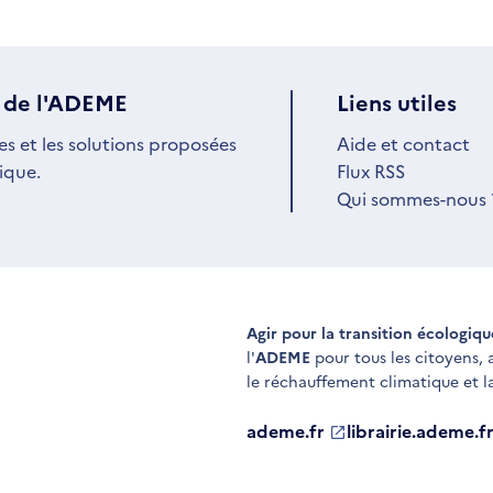
 de l'ADEME
Liens utiles
es et les solutions proposées
Aide et contact
ique.
Flux RSS
Qui sommes-nous 
Agir pour la transition écologiq
l'
ADEME
pour tous les citoyens,
le réchauffement climatique et l
ademe.fr
S'ouvre
librairie.ademe.f
S'ouvre
dans
dans
une
une
nouvelle
nouvelle