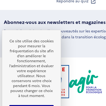
Répondre au quiz
Abonnez-vous aux
newsletters
et magazines
Restez informé des dernières nouveautés sur les expertis
par l'ADEME pour vous engager dans la transition écolog
Ce site utilise des cookies
S'ABONNER
S'OUVRE
pour mesurer la
DANS
fréquentation du site afin
UNE
d’en améliorer le
NOUVELLE
FENÊTRE
fonctionnement,
l’administration et évaluer
votre expérience
utilisateur. Nous
conservons votre choix
pendant 6 mois. Vous
pouvez changer ce choix
à tout moment.