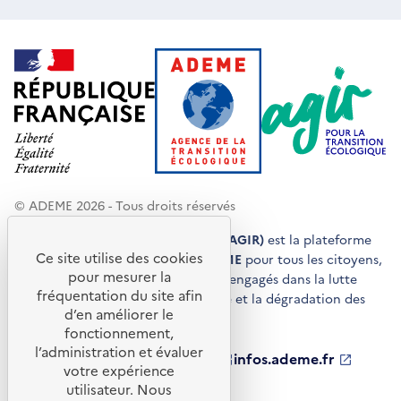
© ADEME 2026 - Tous droits réservés
Agir pour la transition écologique (AGIR)
est la plateforme
Ce site utilise des cookies
de conseils et de services de l'
ADEME
pour tous les citoyens,
pour mesurer la
acteurs économiques et territoires engagés dans la lutte
fréquentation du site afin
contre le réchauffement climatique et la dégradation des
d’en améliorer le
ressources.
fonctionnement,
l’administration et évaluer
ademe.fr
S'ouvre
librairie.ademe.fr
S'ouvre
infos.ademe.fr
S'ouvre
votre expérience
dans
dans
dans
ademe.fr/presse
S'ouvre
une
une
une
dans
utilisateur. Nous
nouvelle
nouvelle
nouvelle