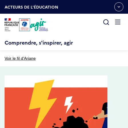
Aller
Gestion des cookies
au
ACTEURS DE L'ÉDUCATION
OUVRIR
contenu
LE
principal
MENU
ESPACE
Ouvrir
le
menu
Comprendre, s'inspirer, agir
Voir le fil d'Ariane