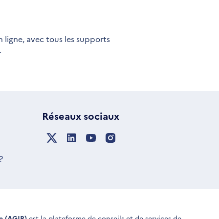
n ligne, avec tous les supports
…
Réseaux sociaux
?
ue (AGIR)
est la plateforme de conseils et de services de