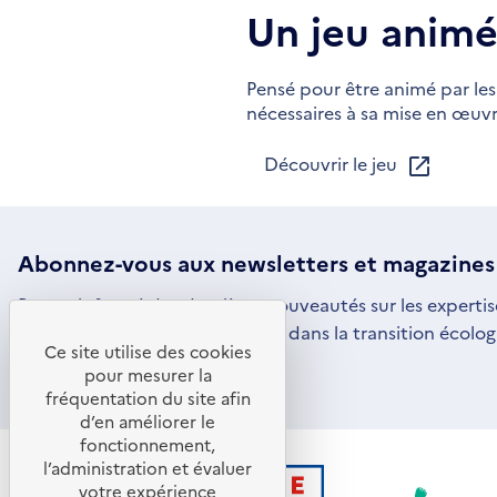
Un jeu animé
Pensé pour être animé par les 
nécessaires à sa mise en œuvr
Découvrir le jeu
Abonnez-vous aux
newsletters
et magazines
Restez informé des dernières nouveautés sur les expertis
par l'ADEME pour vous engager dans la transition écolog
Ce site utilise des cookies
S'ABONNER
S'OUVRE
pour mesurer la
DANS
fréquentation du site afin
UNE
d’en améliorer le
NOUVELLE
FENÊTRE
fonctionnement,
l’administration et évaluer
votre expérience