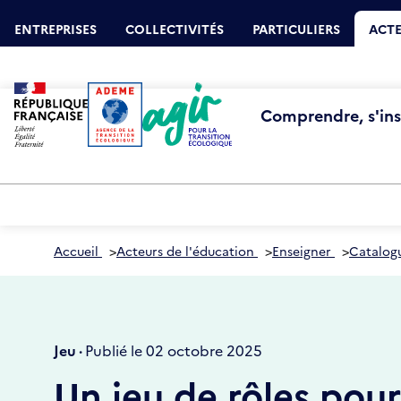
Aller
Gestion des cookies
au
ENTREPRISES
COLLECTIVITÉS
PARTICULIERS
ACTE
contenu
principal
Comprendre, s'insp
Accueil
>
Acteurs de l'éducation
>
Enseigner
>
Catalog
Jeu ·
Publié le 02 octobre 2025
Un jeu de rôles pou