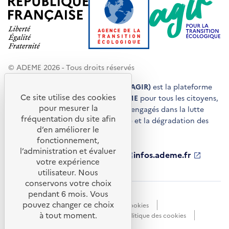
© ADEME 2026 - Tous droits réservés
Agir pour la transition écologique (AGIR)
est la plateforme
Ce site utilise des cookies
de conseils et de services de l'
ADEME
pour tous les citoyens,
pour mesurer la
acteurs économiques et territoires engagés dans la lutte
fréquentation du site afin
contre le réchauffement climatique et la dégradation des
d’en améliorer le
ressources.
fonctionnement,
l’administration et évaluer
ademe.fr
S'ouvre
librairie.ademe.fr
S'ouvre
infos.ademe.fr
S'ouvre
votre expérience
dans
dans
dans
ademe.fr/presse
S'ouvre
une
une
une
dans
utilisateur. Nous
nouvelle
nouvelle
nouvelle
une
conservons votre choix
fenêtre
fenêtre
fenêtre
nouvelle
pendant 6 mois. Vous
Accessibilité : non conforme
CGU
fenêtre
pouvez changer ce choix
Données personnelles
Gestion des cookies
à tout moment.
Mentions légales
Plan du site
Politique des cookies
Portail de signalements
S'ouvre