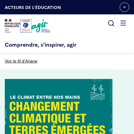
Aller
Gestion des cookies
au
ACTEURS DE L'ÉDUCATION
OUVRIR
contenu
LE
principal
MENU
ESPACE
Ouvrir
le
menu
Comprendre, s'inspirer, agir
Voir le fil d'Ariane