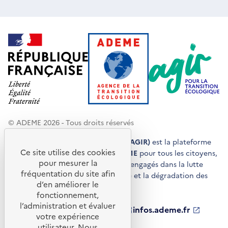
© ADEME 2026 - Tous droits réservés
Agir pour la transition écologique (AGIR)
est la plateforme
Ce site utilise des cookies
de conseils et de services de l'
ADEME
pour tous les citoyens,
pour mesurer la
acteurs économiques et territoires engagés dans la lutte
fréquentation du site afin
contre le réchauffement climatique et la dégradation des
d’en améliorer le
ressources.
fonctionnement,
l’administration et évaluer
ademe.fr
S'ouvre
librairie.ademe.fr
S'ouvre
infos.ademe.fr
S'ouvre
votre expérience
dans
dans
dans
ademe.fr/presse
S'ouvre
une
une
une
dans
utilisateur. Nous