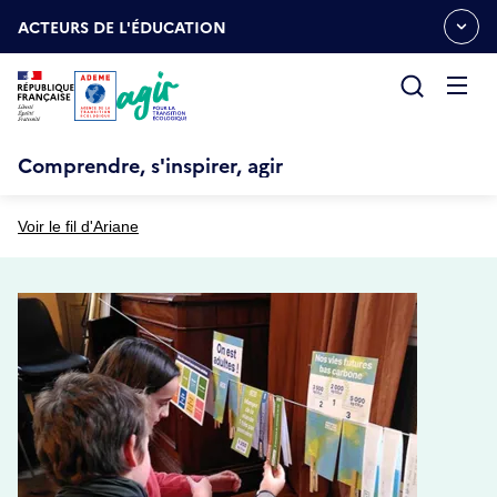
Aller
Gestion des cookies
au
ACTEURS DE L'ÉDUCATION
OUVRIR
contenu
LE
principal
MENU
ESPACE
Ouvrir
le
menu
Comprendre, s'inspirer, agir
Voir le fil d'Ariane