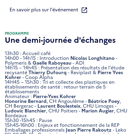
En savoir plus sur l'événement
PROGRAMME
Une demi-journée d'échanges
13h30 : Accueil café
14h00 - 14h15 : Introduction
Nicolas Longhitano
-
Polymeris &
Gaelle Raboyeau
- ADI
14h15 – 14h45 : Présentation des résultats de l'étude
recysanté
Thierry Dufourq
- Reviplast &
Pierre Yves
Kohrer
- Coop Alpha
14H45 – 15h30 : Tri et collecte des plastiques en
établissements de santé : retour terrain de 5
établissements
Animateur :
Pierre-Yves Kohrer
Honorine Bernard
, CH Angoulême -
Béatrice Poey
,
CH Bergerac -
Laurent Boulesteix
, CHU Limoges -
Ludovic Blanchier
, CHU Poitiers -
Marion Augier
, CHU
Bordeaux
15h30 -15h45 : Pause
15h45-16h00 : Enjeux et fonctionnement de la REP
Emballages professionnels
Jean Pierre Rakoutz
- Leko