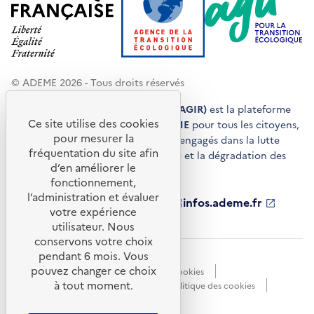
© ADEME 2026 - Tous droits réservés
Agir pour la transition écologique (AGIR)
est la plateforme
Ce site utilise des cookies
de conseils et de services de l'
ADEME
pour tous les citoyens,
pour mesurer la
acteurs économiques et territoires engagés dans la lutte
fréquentation du site afin
contre le réchauffement climatique et la dégradation des
d’en améliorer le
ressources.
fonctionnement,
l’administration et évaluer
ademe.fr
S'ouvre
librairie.ademe.fr
S'ouvre
infos.ademe.fr
S'ouvre
votre expérience
dans
dans
dans
ademe.fr/presse
S'ouvre
une
une
une
dans
utilisateur. Nous
nouvelle
nouvelle
nouvelle
une
conservons votre choix
fenêtre
fenêtre
fenêtre
nouvelle
pendant 6 mois. Vous
Accessibilité : non conforme
CGU
fenêtre
pouvez changer ce choix
Données personnelles
Gestion des cookies
à tout moment.
Mentions légales
Plan du site
Politique des cookies
Portail de signalements
S'ouvre
dans