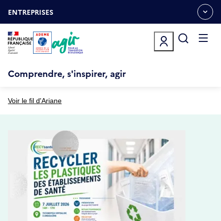
Aller
Gestion des cookies
au
ENTREPRISES
OUVRIR
contenu
LE
principal
MENU
ESPACE
Ouvrir
le
menu
Comprendre, s'inspirer, agir
Voir le fil d'Ariane