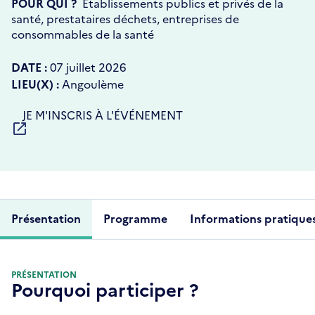
POUR QUI ?
Établissements publics et privés de la
santé, prestataires déchets, entreprises de
consommables de la santé
DATE :
07 juillet 2026
LIEU(X) :
Angoulème
S'OUVRE
JE M'INSCRIS À L'ÉVÉNEMENT
DANS
UNE
NOUVELLE
FENÊTRE
Présentation
Programme
Informations pratique
PRÉSENTATION
Pourquoi participer ?