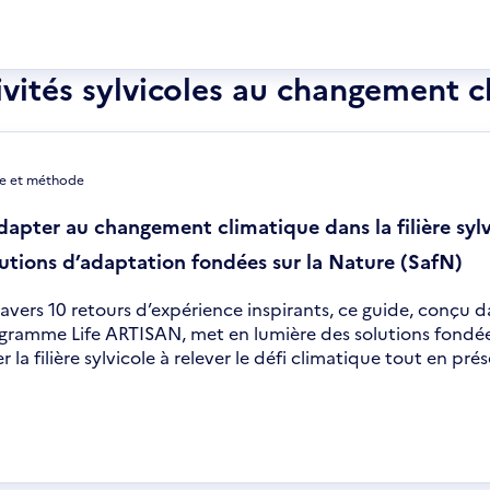
uvre
s
velle
vités sylvicoles au changement c
être
e et méthode
dapter au changement climatique dans la filière sylv
utions d’adaptation fondées sur la Nature (SafN)
ravers 10 retours d’expérience inspirants, ce guide, conçu d
gramme Life ARTISAN, met en lumière des solutions fondées
r la filière sylvicole à relever le défi climatique tout en pré
uvre
s
velle