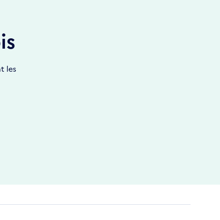
is
t les