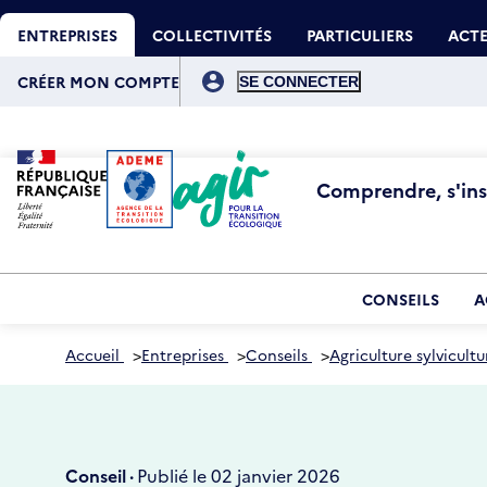
Aller
Gestion des cookies
au
ENTREPRISES
COLLECTIVITÉS
PARTICULIERS
ACTE
contenu
principal
Menu
du
CRÉER MON COMPTE
compte
de
l'utilisateur
Comprendre, s'insp
CONSEILS
A
Accueil
>
Entreprises
>
Conseils
>
Agriculture sylvicultu
Conseil ·
Publié le 02 janvier 2026