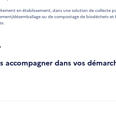
itement en établissement, dans une solution de collecte p
ement/désemballage ou de compostage de biodéchets et b
es.
r
ous accompagner dans vos démarch