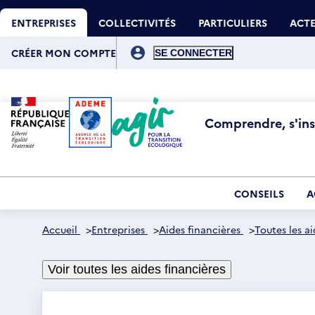
Aller
Gestion des cookies
au
ENTREPRISES
COLLECTIVITÉS
PARTICULIERS
ACTE
contenu
principal
Menu
du
CRÉER MON COMPTE
compte
de
l'utilisateur
Comprendre, s'insp
CONSEILS
A
Accueil
>
Entreprises
>
Aides financières
>
Toutes les ai
Voir toutes les aides financières