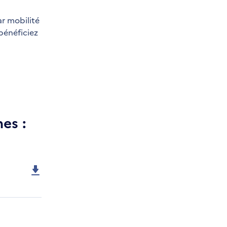
ar mobilité
énéficiez
es :