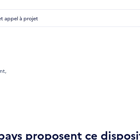
et appel à projet
nt,
 pays proposent ce disposit