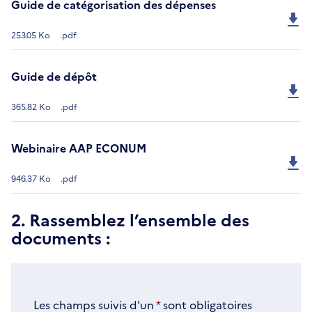
Guide de catégorisation des dépenses
253.05 Ko
.pdf
Guide de dépôt
365.82 Ko
.pdf
Webinaire AAP ECONUM
946.37 Ko
.pdf
2. Rassemblez l’ensemble des
documents :
Les champs suivis d'un
*
sont obligatoires