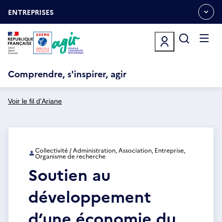
Aller
Gestion des cookies
au
ENTREPRISES
OUVRIR
contenu
LE
principal
MENU
ESPACE
Ouvrir
le
menu
Comprendre, s'inspirer, agir
Voir le fil d'Ariane
Collectivité / Administration, Association, Entreprise,
Organisme de recherche
Soutien au
développement
d’une économie du