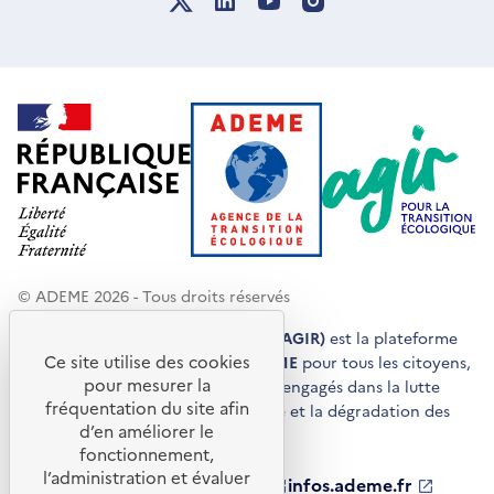
© ADEME 2026 - Tous droits réservés
Agir pour la transition écologique (AGIR)
est la plateforme
Ce site utilise des cookies
de conseils et de services de l'
ADEME
pour tous les citoyens,
pour mesurer la
acteurs économiques et territoires engagés dans la lutte
fréquentation du site afin
contre le réchauffement climatique et la dégradation des
d’en améliorer le
ressources.
fonctionnement,
l’administration et évaluer
ademe.fr
S'ouvre
librairie.ademe.fr
S'ouvre
infos.ademe.fr
S'ouvre