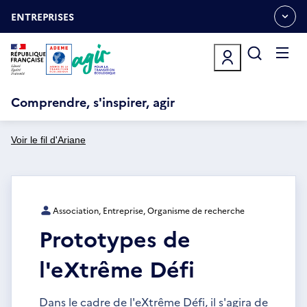
Aller
Gestion des cookies
au
ENTREPRISES
OUVRIR
contenu
LE
principal
MENU
ESPACE
Ouvrir
le
menu
Comprendre, s'inspirer, agir
Voir le fil d'Ariane
Association, Entreprise, Organisme de recherche
Prototypes de
l'eXtrême Défi
Dans le cadre de l'eXtrême Défi, il s'agira de