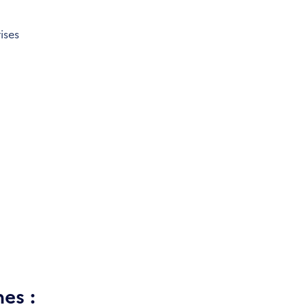
ises
es :