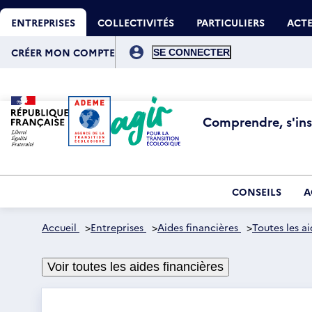
Aller
Gestion des cookies
au
ENTREPRISES
COLLECTIVITÉS
PARTICULIERS
ACTE
contenu
principal
Menu
du
CRÉER MON COMPTE
compte
de
l'utilisateur
Comprendre, s'insp
CONSEILS
A
Accueil
>
Entreprises
>
Aides financières
>
Toutes les ai
Voir toutes les aides financières