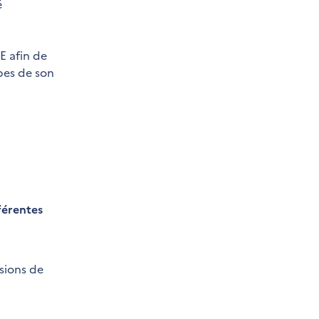
é
E afin de
pes de son
férentes
sions de