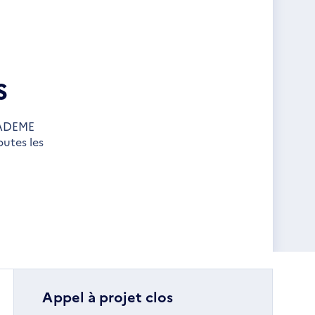
s
l’ADEME
outes les
Appel à projet clos