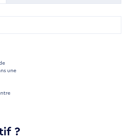
 de
ans une
entre
if ?