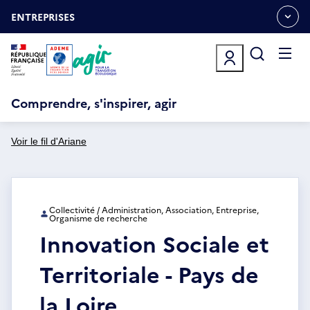
Aller
Gestion des cookies
au
ENTREPRISES
OUVRIR
contenu
LE
principal
MENU
ESPACE
Ouvrir
le
menu
Comprendre, s'inspirer, agir
Voir le fil d'Ariane
Collectivité / Administration, Association, Entreprise,
Organisme de recherche
Innovation Sociale et
Territoriale - Pays de
la Loire