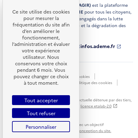
Agir pour la transition écologique (AGIR)
est la plateforme
Ce site utilise des cookies
de conseils et de services de l'
ADEME
pour tous les citoyens,
pour mesurer la
acteurs économiques et territoires engagés dans la lutte
fréquentation du site afin
contre le réchauffement climatique et la dégradation des
d’en améliorer le
ressources.
fonctionnement,
l’administration et évaluer
ademe.fr
S'ouvre
librairie.ademe.fr
S'ouvre
infos.ademe.fr
S'ouvre
votre expérience
dans
dans
dans
ademe.fr/presse
S'ouvre
une
une
une
dans
utilisateur. Nous
nouvelle
nouvelle
nouvelle
une
conservons votre choix
fenêtre
fenêtre
fenêtre
nouvelle
pendant 6 mois. Vous
Accessibilité : non conforme
CGU
fenêtre
pouvez changer ce choix
Données personnelles
Gestion des cookies
à tout moment.
Mentions légales
Plan du site
Politique des cookies
Portail de signalements
S'ouvre
dans
Tout accepter
Sauf mention explicite de propriété intellectuelle détenue par des tiers,
une
les contenus de ce site sont proposés sous
licence etalab-2.0
nouvelle
Tout refuser
fenêtre
Ce site internet est pensé et développé avec un objectif
Personnaliser
d'écoconception.
En savoir plus sur l'écoconception du site.