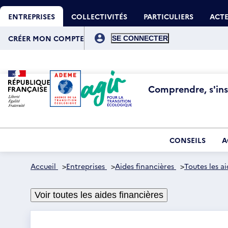
Aller
Gestion des cookies
au
ENTREPRISES
COLLECTIVITÉS
PARTICULIERS
ACTE
contenu
principal
Menu
du
CRÉER MON COMPTE
compte
de
l'utilisateur
Comprendre, s'insp
CONSEILS
A
Accueil
>
Entreprises
>
Aides financières
>
Toutes les ai
Voir toutes les aides financières