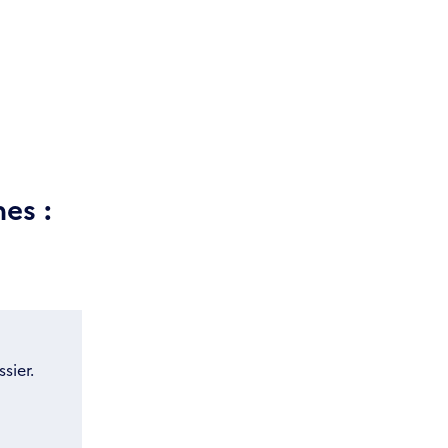
es :
sier.