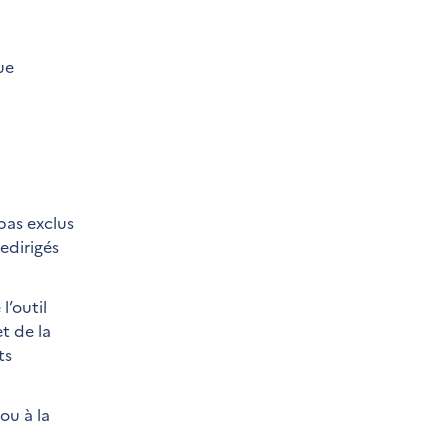
ue
pas exclus
edirigés
l’outil
et de la
ts
ou à la