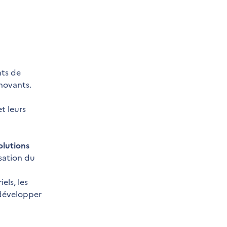
nts de
novants.
t leurs
olutions
isation du
els, les
t développer