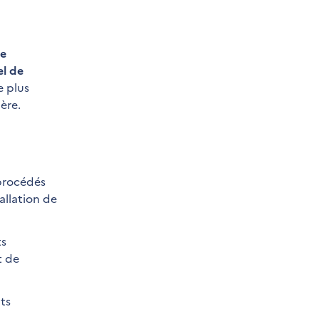
de
el de
e plus
ère.
 procédés
allation de
ts
t de
ts