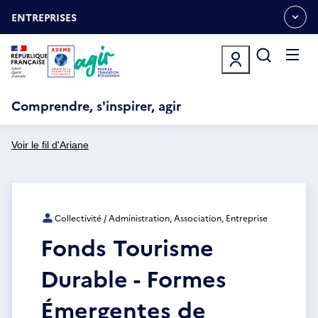
Aller
Gestion des cookies
au
ENTREPRISES
OUVRIR
contenu
LE
principal
MENU
ESPACE
Ouvrir
le
menu
Comprendre, s'inspirer, agir
Voir le fil d'Ariane
Collectivité / Administration, Association, Entreprise
Fonds Tourisme
Durable - Formes
Émergentes de