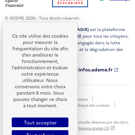
© ADEME 2026 - Tous droits réservés
Agir pour la transition écologique (AGIR)
est la plateforme
Ce site utilise des cookies
de conseils et de services de l'
ADEME
pour tous les citoyens,
pour mesurer la
acteurs économiques et territoires engagés dans la lutte
fréquentation du site afin
contre le réchauffement climatique et la dégradation des
d’en améliorer le
ressources.
fonctionnement,
l’administration et évaluer
ademe.fr
S'ouvre
librairie.ademe.fr
S'ouvre
infos.ademe.fr
S'ouvre
votre expérience
dans
dans
dans
ademe.fr/presse
S'ouvre
une
une
une
dans
utilisateur. Nous
nouvelle
nouvelle
nouvelle
une
conservons votre choix
fenêtre
fenêtre
fenêtre
nouvelle
pendant 6 mois. Vous
Accessibilité : non conforme
CGU
fenêtre
pouvez changer ce choix
Données personnelles
Gestion des cookies
à tout moment.
Mentions légales
Plan du site
Politique des cookies
Portail de signalements
S'ouvre
dans
Tout accepter
Sauf mention explicite de propriété intellectuelle détenue par des tiers,
une
les contenus de ce site sont proposés sous
licence etalab-2.0
nouvelle