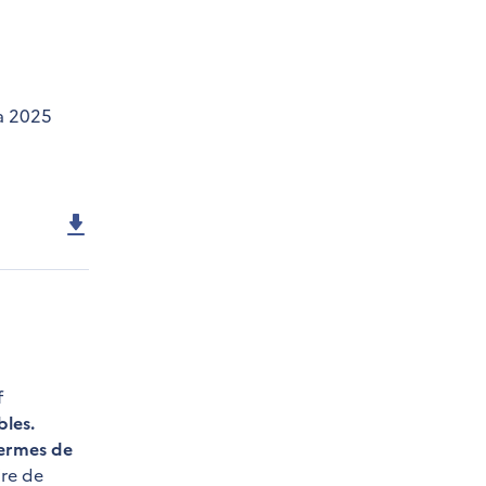
 à 2025
f
bles.
termes de
ire de