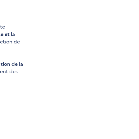
ite
e et la
uction de
tion de la
ment des