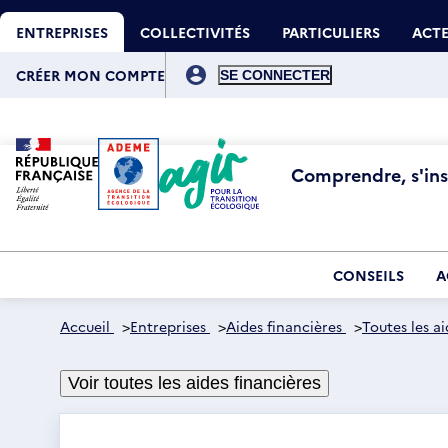
Aller
Gestion des cookies
au
ENTREPRISES
COLLECTIVITÉS
PARTICULIERS
ACTE
contenu
principal
Menu
du
CRÉER MON COMPTE
compte
de
l'utilisateur
Comprendre, s'insp
CONSEILS
A
Accueil
>
Entreprises
>
Aides financières
>
Toutes les ai
Voir toutes les aides financières