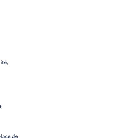
ité,
t
place de