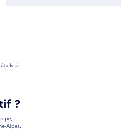
tails ci-
if ?
oupe,
e-Alpes,