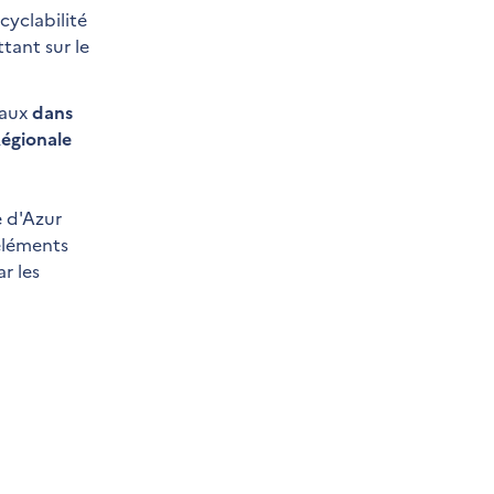
cyclabilité
tant sur le
iaux
dans
Régionale
e d'Azur
 éléments
r les