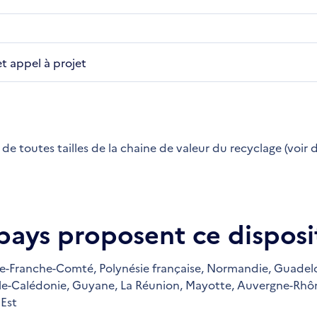
et appel à projet
e toutes tailles de la chaine de valeur du recyclage (voir dé
 pays proposent ce disposit
e-Franche-Comté,
Polynésie française,
Normandie,
Guadel
le-Calédonie,
Guyane,
La Réunion,
Mayotte,
Auvergne-Rhôn
Est