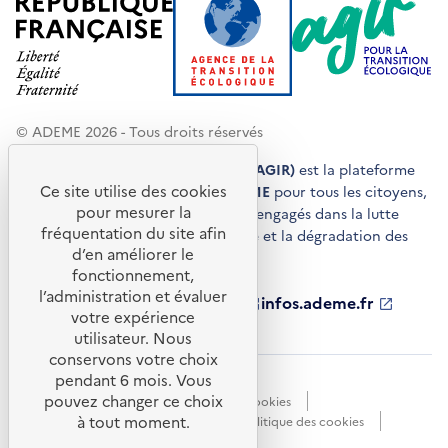
© ADEME 2026 - Tous droits réservés
Agir pour la transition écologique (AGIR)
est la plateforme
Ce site utilise des cookies
de conseils et de services de l'
ADEME
pour tous les citoyens,
pour mesurer la
acteurs économiques et territoires engagés dans la lutte
fréquentation du site afin
contre le réchauffement climatique et la dégradation des
d’en améliorer le
ressources.
fonctionnement,
l’administration et évaluer
ademe.fr
S'ouvre
librairie.ademe.fr
S'ouvre
infos.ademe.fr
S'ouvre
votre expérience
dans
dans
dans
ademe.fr/presse
S'ouvre
une
une
une
dans
utilisateur. Nous
nouvelle
nouvelle
nouvelle
une
conservons votre choix
fenêtre
fenêtre
fenêtre
nouvelle
pendant 6 mois. Vous
Accessibilité : non conforme
CGU
fenêtre
pouvez changer ce choix
Données personnelles
Gestion des cookies
à tout moment.
Mentions légales
Plan du site
Politique des cookies
Portail de signalements
S'ouvre