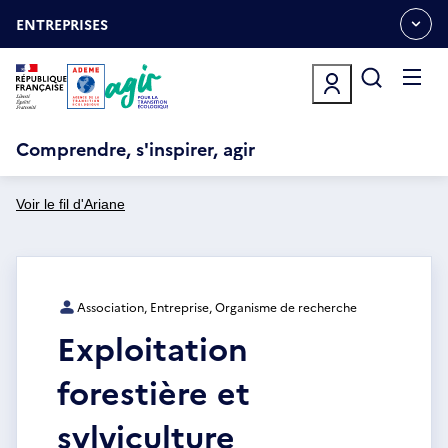
Aller
Gestion des cookies
au
ENTREPRISES
OUVRIR
contenu
LE
principal
MENU
ESPACE
Ouvrir
le
menu
Comprendre, s'inspirer, agir
Voir le fil d'Ariane
Association, Entreprise, Organisme de recherche
Exploitation
forestière et
sylviculture