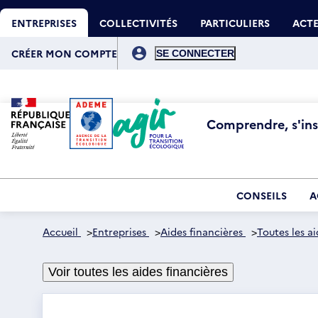
Aller
Gestion des cookies
au
ENTREPRISES
COLLECTIVITÉS
PARTICULIERS
ACTE
contenu
principal
Menu
du
CRÉER MON COMPTE
compte
de
l'utilisateur
Comprendre, s'insp
CONSEILS
A
Accueil
>
Entreprises
>
Aides financières
>
Toutes les ai
Voir toutes les aides financières