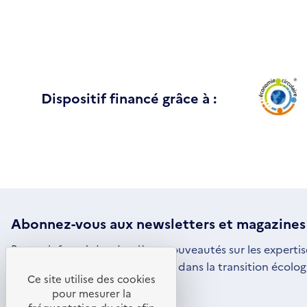
Dispositif financé grâce à :
Abonnez-vous aux
newsletters
et magazines
Restez informé des dernières nouveautés sur les expertis
par l'ADEME pour vous engager dans la transition écolog
Ce site utilise des cookies
S'ABONNER
S'OUVRE
pour mesurer la
DANS