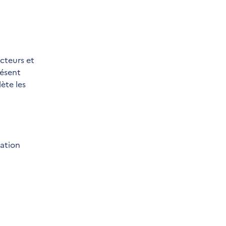
acteurs et
résent
ète les
sation