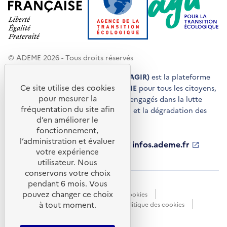
© ADEME 2026 - Tous droits réservés
Agir pour la transition écologique (AGIR)
est la plateforme
Ce site utilise des cookies
de conseils et de services de l'
ADEME
pour tous les citoyens,
pour mesurer la
acteurs économiques et territoires engagés dans la lutte
fréquentation du site afin
contre le réchauffement climatique et la dégradation des
d’en améliorer le
ressources.
fonctionnement,
l’administration et évaluer
ademe.fr
S'ouvre
librairie.ademe.fr
S'ouvre
infos.ademe.fr
S'ouvre
votre expérience
dans
dans
dans
ademe.fr/presse
S'ouvre
une
une
une
dans
utilisateur. Nous
nouvelle
nouvelle
nouvelle
une
conservons votre choix
fenêtre
fenêtre
fenêtre
nouvelle
pendant 6 mois. Vous
Accessibilité : non conforme
CGU
fenêtre
pouvez changer ce choix
Données personnelles
Gestion des cookies
à tout moment.
Mentions légales
Plan du site
Politique des cookies
Portail de signalements
S'ouvre
dans