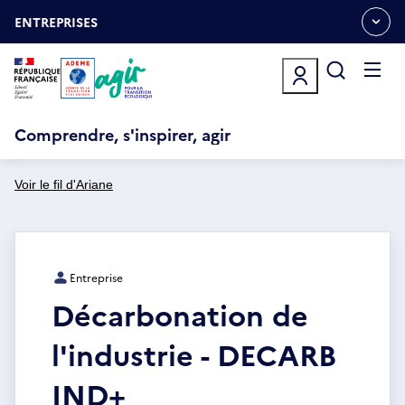
Aller
Gestion des cookies
au
ENTREPRISES
OUVRIR
contenu
LE
principal
MENU
ESPACE
Ouvrir
le
menu
Comprendre, s'inspirer, agir
Voir le fil d'Ariane
Entreprise
Décarbonation de
l'industrie - DECARB
IND+