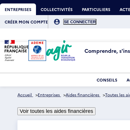
Aller
Gestion des cookies
au
ENTREPRISES
COLLECTIVITÉS
PARTICULIERS
ACTE
contenu
principal
Menu
du
CRÉER MON COMPTE
compte
de
l'utilisateur
Comprendre, s'insp
CONSEILS
A
Accueil
>
Entreprises
>
Aides financières
>
Toutes les ai
Voir toutes les aides financières