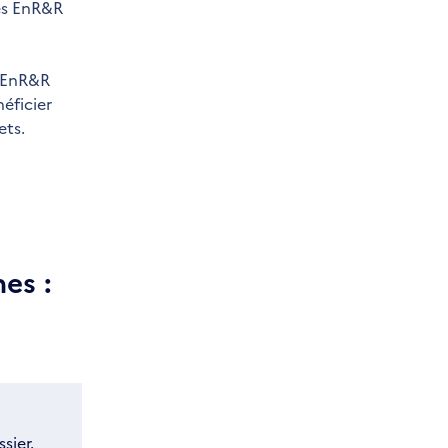
res EnR&R
d'EnR&R
éficier
ets.
es :
sier.