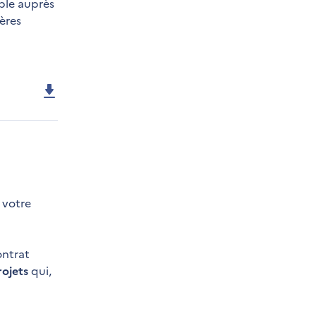
ble auprès
tères
 votre
ontrat
ojets
qui,