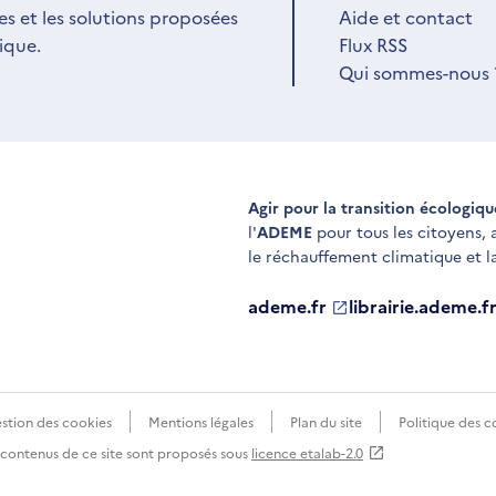
es et les solutions proposées
Aide et contact
ique.
Flux RSS
Qui sommes-nous 
Agir pour la transition écologiq
l'
ADEME
pour tous les citoyens,
le réchauffement climatique et l
ademe.fr
S'ouvre
librairie.ademe.f
S'ouvre
dans
dans
une
une
nouvelle
nouvelle
fenêtre
fenêtre
stion des cookies
Mentions légales
Plan du site
Politique des c
s contenus de ce site sont proposés sous
licence etalab-2.0