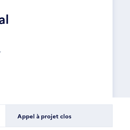
al
r
Appel à projet clos