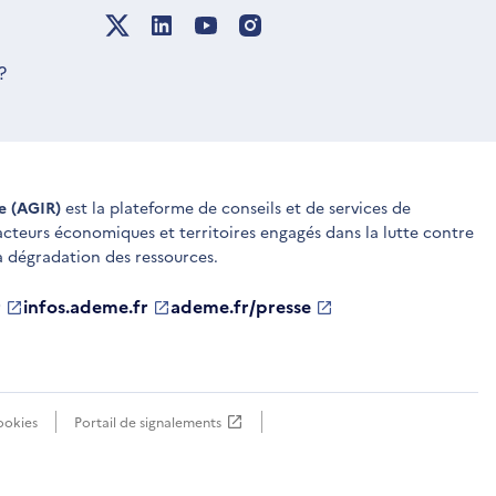
?
ue (AGIR)
est la plateforme de conseils et de services de
 acteurs économiques et territoires engagés dans la lutte contre
a dégradation des ressources.
r
infos.ademe.fr
S'ouvre
ademe.fr/presse
S'ouvre
dans
dans
une
une
nouvelle
nouvelle
fenêtre
fenêtre
ookies
Portail de signalements
S'ouvre
dans
une
nouvelle