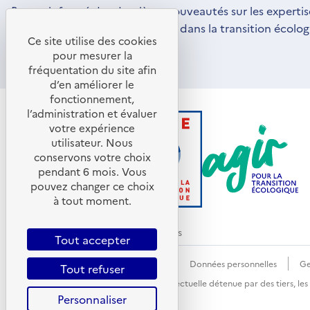
Restez informé des dernières nouveautés sur les expertis
par l'ADEME pour vous engager dans la transition écolog
Ce site utilise des cookies
S'ABONNER
S'OUVRE
pour mesurer la
DANS
fréquentation du site afin
UNE
d’en améliorer le
NOUVELLE
FENÊTRE
fonctionnement,
l’administration et évaluer
votre expérience
utilisateur. Nous
conservons votre choix
pendant 6 mois. Vous
pouvez changer ce choix
à tout moment.
© ADEME 2026 - Tous droits réservés
Tout accepter
Accessibilité : non conforme
CGU
Données personnelles
Ge
Tout refuser
Sauf mention explicite de propriété intellectuelle détenue par des tiers, le
Personnaliser