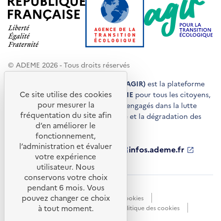
© ADEME 2026 - Tous droits réservés
Agir pour la transition écologique (AGIR)
est la plateforme
Ce site utilise des cookies
de conseils et de services de l'
ADEME
pour tous les citoyens,
pour mesurer la
acteurs économiques et territoires engagés dans la lutte
fréquentation du site afin
contre le réchauffement climatique et la dégradation des
d’en améliorer le
ressources.
fonctionnement,
l’administration et évaluer
ademe.fr
S'ouvre
librairie.ademe.fr
S'ouvre
infos.ademe.fr
S'ouvre
votre expérience
dans
dans
dans
ademe.fr/presse
S'ouvre
une
une
une
dans
utilisateur. Nous
nouvelle
nouvelle
nouvelle
une
conservons votre choix
fenêtre
fenêtre
fenêtre
nouvelle
pendant 6 mois. Vous
Accessibilité : non conforme
CGU
fenêtre
pouvez changer ce choix
Données personnelles
Gestion des cookies
à tout moment.
Mentions légales
Plan du site
Politique des cookies
Portail de signalements
S'ouvre