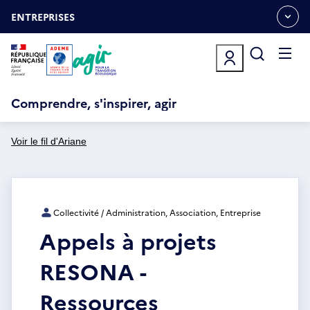
Aller
Gestion des cookies
au
ENTREPRISES
OUVRIR
contenu
LE
principal
MENU
ESPACE
Ouvrir
le
menu
Comprendre, s'inspirer, agir
Voir le fil d'Ariane
Collectivité / Administration, Association, Entreprise
Appels à projets
RESONA -
Ressources