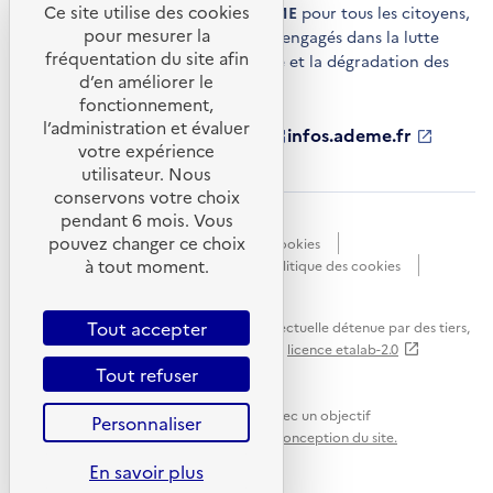
Ce site utilise des cookies
de conseils et de services de l'
ADEME
pour tous les citoyens,
pour mesurer la
acteurs économiques et territoires engagés dans la lutte
fréquentation du site afin
contre le réchauffement climatique et la dégradation des
d’en améliorer le
ressources.
fonctionnement,
l’administration et évaluer
ademe.fr
S'ouvre
librairie.ademe.fr
S'ouvre
infos.ademe.fr
S'ouvre
votre expérience
dans
dans
dans
ademe.fr/presse
S'ouvre
une
une
une
dans
utilisateur. Nous
nouvelle
nouvelle
nouvelle
une
conservons votre choix
fenêtre
fenêtre
fenêtre
nouvelle
pendant 6 mois. Vous
Accessibilité : non conforme
CGU
fenêtre
pouvez changer ce choix
Données personnelles
Gestion des cookies
à tout moment.
Mentions légales
Plan du site
Politique des cookies
Portail de signalements
S'ouvre
dans
Tout accepter
Sauf mention explicite de propriété intellectuelle détenue par des tiers,
une
les contenus de ce site sont proposés sous
licence etalab-2.0
nouvelle
Tout refuser
fenêtre
Ce site internet est pensé et développé avec un objectif
Personnaliser
d'écoconception.
En savoir plus sur l'écoconception du site.
En savoir plus