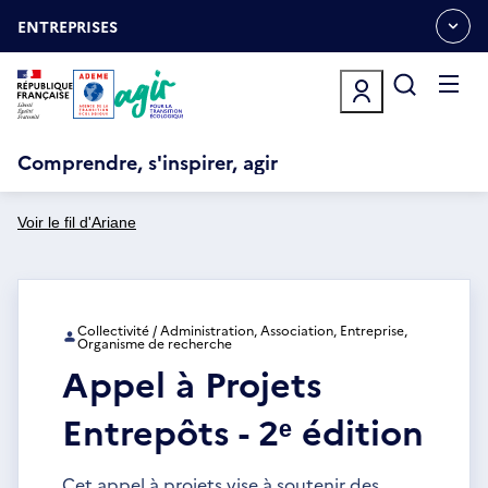
Aller
Gestion des cookies
au
ENTREPRISES
OUVRIR
contenu
LE
principal
MENU
ESPACE
Ouvrir
le
menu
Comprendre, s'inspirer, agir
Voir le fil d'Ariane
Collectivité / Administration, Association, Entreprise,
Organisme de recherche
Appel à Projets
Entrepôts - 2ᵉ édition
Cet appel à projets vise à soutenir des