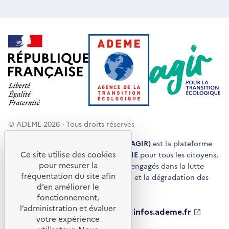
© ADEME 2026 - Tous droits réservés
Agir pour la transition écologique (AGIR)
est la plateforme
Ce site utilise des cookies
de conseils et de services de l'
ADEME
pour tous les citoyens,
pour mesurer la
acteurs économiques et territoires engagés dans la lutte
fréquentation du site afin
contre le réchauffement climatique et la dégradation des
d’en améliorer le
ressources.
fonctionnement,
l’administration et évaluer
ademe.fr
S'ouvre
librairie.ademe.fr
S'ouvre
infos.ademe.fr
S'ouvre
votre expérience
dans
dans
dans
ademe.fr/presse
S'ouvre
une
une
une
dans