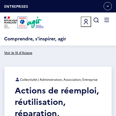
Aller
Gestion des cookies
au
ENTREPRISES
OUVRIR
contenu
LE
principal
MENU
ESPACE
Ouvrir
le
menu
Comprendre, s'inspirer, agir
Voir le fil d'Ariane
Collectivité / Administration, Association, Entreprise
Actions de réemploi,
réutilisation,
réparation,