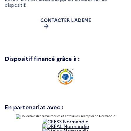
dispositif.
CONTACTER L'ADEME
Dispositif financé grâce à :
En partenariat avec :
S'ouvre
dans
S'ouvre
une
dans
S'ouvre