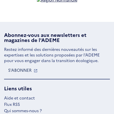
nouvelle
une
dans
fenêtre
nouvelle
une
fenêtre
nouvelle
fenêtre
Abonnez-vous aux
newsletters
et
magazines de l'ADEME
Restez informé des dernières nouveautés sur les
expertises et les solutions proposées par l'ADEME
pour vous engager dans la transition écologique.
S'ABONNER
S'OUVRE
DANS
UNE
NOUVELLE
Liens utiles
FENÊTRE
Aide et contact
Flux RSS
Qui sommes-nous ?