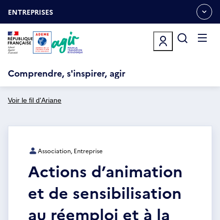
Aller
Gestion des cookies
au
ENTREPRISES
OUVRIR
contenu
LE
principal
MENU
ESPACE
Ouvrir
le
menu
Comprendre, s'inspirer, agir
Voir le fil d'Ariane
Association, Entreprise
Actions d’animation
et de sensibilisation
au réemploi et à la