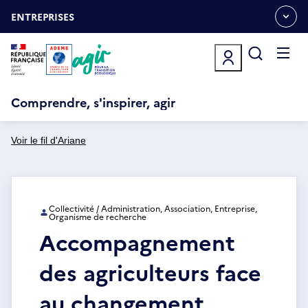
Aller
Gestion des cookies
au
ENTREPRISES
OUVRIR
contenu
LE
principal
MENU
ESPACE
Ouvrir
le
menu
Comprendre, s'inspirer, agir
Voir le fil d'Ariane
Collectivité / Administration, Association, Entreprise,
Organisme de recherche
Accompagnement
des agriculteurs face
au changement