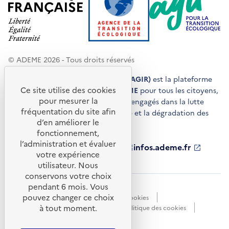
© ADEME 2026 - Tous droits réservés
Agir pour la transition écologique (AGIR)
est la plateforme
Ce site utilise des cookies
de conseils et de services de l'
ADEME
pour tous les citoyens,
pour mesurer la
acteurs économiques et territoires engagés dans la lutte
fréquentation du site afin
contre le réchauffement climatique et la dégradation des
d’en améliorer le
ressources.
fonctionnement,
l’administration et évaluer
ademe.fr
S'ouvre
librairie.ademe.fr
S'ouvre
infos.ademe.fr
S'ouvre
votre expérience
dans
dans
dans
ademe.fr/presse
S'ouvre
une
une
une
dans
utilisateur. Nous
nouvelle
nouvelle
nouvelle
une
conservons votre choix
fenêtre
fenêtre
fenêtre
nouvelle
pendant 6 mois. Vous
Accessibilité : non conforme
CGU
fenêtre
pouvez changer ce choix
Données personnelles
Gestion des cookies
à tout moment.
Mentions légales
Plan du site
Politique des cookies
Portail de signalements
S'ouvre
dans