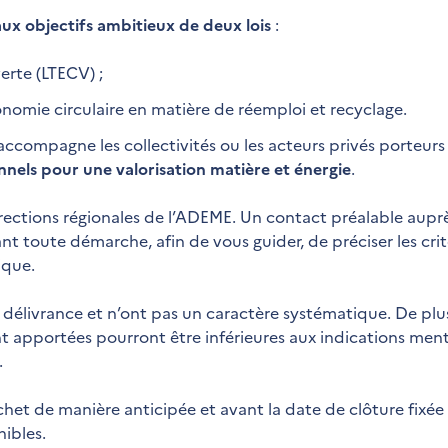
ux objectifs ambitieux de deux lois
:
verte (LTECV) ;
’économie circulaire en matière de réemploi et recyclage.
E accompagne les collectivités ou les acteurs privés porteur
onnels pour une valorisation matière et énergie
.
irections régionales de l’ADEME. Un contact préalable auprè
nt toute démarche, afin de vous guider, de préciser les crit
ique.
délivrance et n’ont pas un caractère systématique. De plus,
ent apportées pourront être inférieures aux indications me
.
ichet de manière anticipée et avant la date de clôture fixée
ibles.