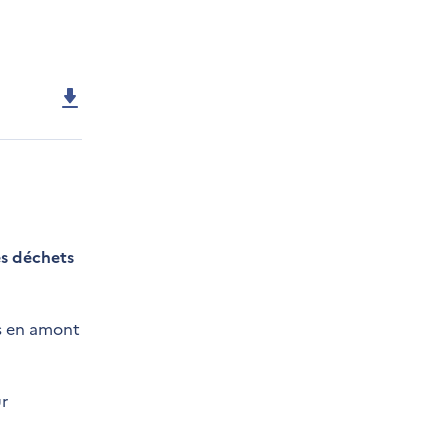
es déchets
és en amont
ur