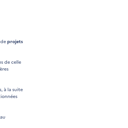
s de
projets
s de celle
ères
 à la suite
ntionnées
 au