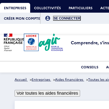
Aller
Gestion des cookies
au
ENTREPRISES
COLLECTIVITÉS
PARTICULIERS
ACTE
contenu
principal
Menu
du
CRÉER MON COMPTE
compte
de
l'utilisateur
Comprendre, s'insp
CONSEILS
A
Accueil
>
Entreprises
>
Aides financières
>
Toutes les ai
Voir toutes les aides financières