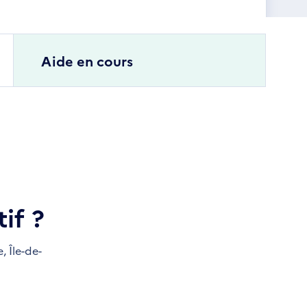
Aide en cours
if ?
e,
Île-de-