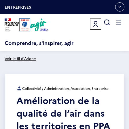
Aller
Gestion des cookies
au
ENTREPRISES
OUVRIR
contenu
LE
principal
MENU
ESPACE
Ouvrir
le
menu
Comprendre, s'inspirer, agir
Voir le fil d'Ariane
Collectivité / Administration, Association, Entreprise
Amélioration de la
qualité de l’air dans
les territoires en PPA