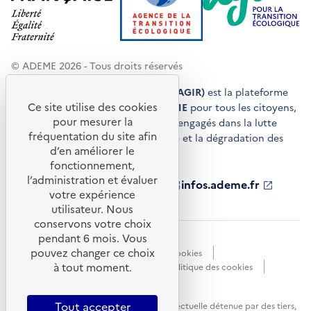
© ADEME 2026 - Tous droits réservés
Agir pour la transition écologique (AGIR)
est la plateforme
Ce site utilise des cookies
de conseils et de services de l'
ADEME
pour tous les citoyens,
pour mesurer la
acteurs économiques et territoires engagés dans la lutte
fréquentation du site afin
contre le réchauffement climatique et la dégradation des
d’en améliorer le
ressources.
fonctionnement,
l’administration et évaluer
ademe.fr
S'ouvre
librairie.ademe.fr
S'ouvre
infos.ademe.fr
S'ouvre
votre expérience
dans
dans
dans
ademe.fr/presse
S'ouvre
une
une
une
dans
utilisateur. Nous
nouvelle
nouvelle
nouvelle
une
conservons votre choix
fenêtre
fenêtre
fenêtre
nouvelle
pendant 6 mois. Vous
Accessibilité : non conforme
CGU
fenêtre
pouvez changer ce choix
Données personnelles
Gestion des cookies
à tout moment.
Mentions légales
Plan du site
Politique des cookies
Portail de signalements
S'ouvre
dans
Tout accepter
Sauf mention explicite de propriété intellectuelle détenue par des tiers,
une