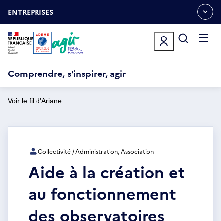
Aller
Gestion des cookies
au
ENTREPRISES
OUVRIR
contenu
LE
principal
MENU
ESPACE
Ouvrir
le
menu
Comprendre, s'inspirer, agir
Voir le fil d'Ariane
Collectivité / Administration, Association
Aide à la création et
au fonctionnement
des observatoires