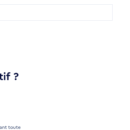
if ?
vant toute