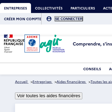
Aller
Gestion des cookies
au
ENTREPRISES
COLLECTIVITÉS
PARTICULIERS
ACTE
contenu
principal
Menu
du
CRÉER MON COMPTE
compte
de
l'utilisateur
Comprendre, s'insp
CONSEILS
A
Accueil
>
Entreprises
>
Aides financières
>
Toutes les ai
Voir toutes les aides financières