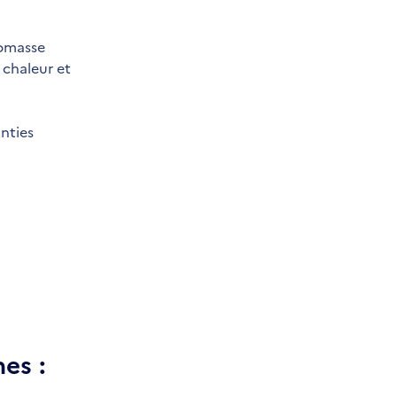
iomasse
 chaleur et
nties
es :