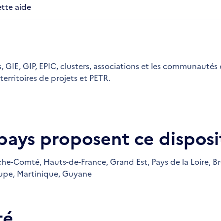
ette aide
s, GIE, GIP, EPIC, clusters, associations et les communautés
erritoires de projets et PETR.
 pays proposent ce disposit
che-Comté,
Hauts-de-France,
Grand Est,
Pays de la Loire,
Br
upe,
Martinique,
Guyane
té