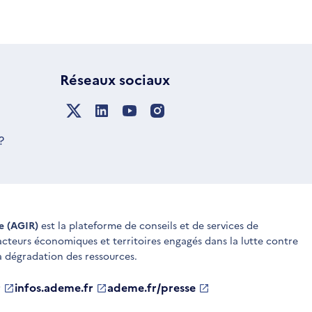
Réseaux sociaux
?
ue (AGIR)
est la plateforme de conseils et de services de
 acteurs économiques et territoires engagés dans la lutte contre
a dégradation des ressources.
r
infos.ademe.fr
S'ouvre
ademe.fr/presse
S'ouvre
dans
dans
une
une