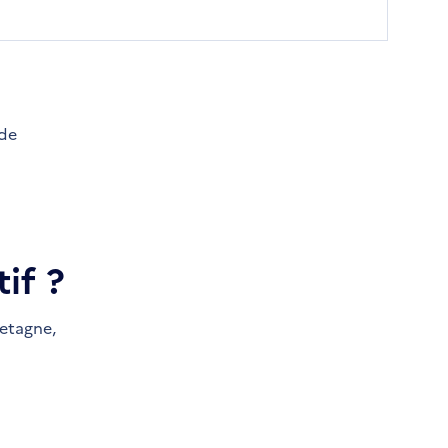
 de
if ?
etagne,