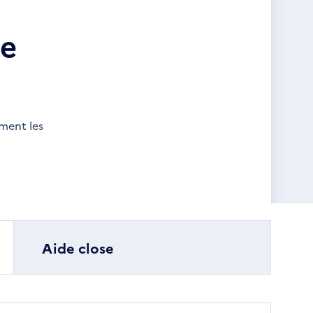
he
ement les
Aide close