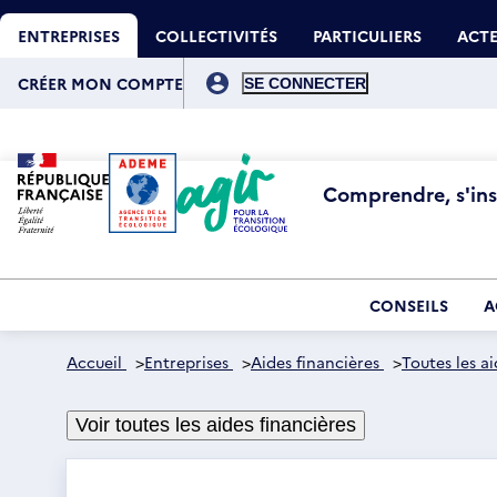
Aller
Gestion des cookies
au
ENTREPRISES
COLLECTIVITÉS
PARTICULIERS
ACTE
contenu
principal
Menu
du
CRÉER MON COMPTE
compte
de
l'utilisateur
Comprendre, s'insp
CONSEILS
A
Accueil
>
Entreprises
>
Aides financières
>
Toutes les ai
Voir toutes les aides financières