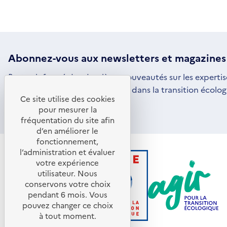
Abonnez-vous aux
newsletters
et magazines
Restez informé des dernières nouveautés sur les expertis
par l'ADEME pour vous engager dans la transition écolog
Ce site utilise des cookies
S'ABONNER
S'OUVRE
pour mesurer la
DANS
fréquentation du site afin
UNE
d’en améliorer le
NOUVELLE
FENÊTRE
fonctionnement,
l’administration et évaluer
votre expérience
utilisateur. Nous
conservons votre choix
pendant 6 mois. Vous
pouvez changer ce choix
à tout moment.