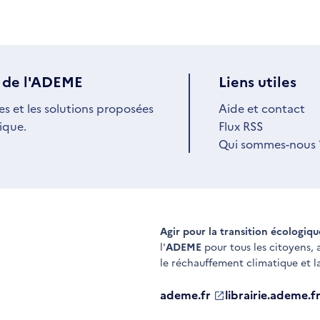
 de l'ADEME
Liens utiles
es et les solutions proposées
Aide et contact
ique.
Flux RSS
Qui sommes-nous 
Agir pour la transition écologiq
l'
ADEME
pour tous les citoyens,
le réchauffement climatique et l
ademe.fr
S'ouvre
librairie.ademe.f
S'ouvre
dans
dans
une
une