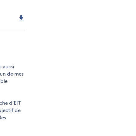
s aussi
l’un de mes
able
che d’EIT
jectif de
les