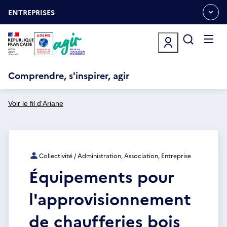
Aller
Gestion des cookies
au
ENTREPRISES
OUVRIR
contenu
LE
principal
MENU
ESPACE
Ouvrir
le
menu
Comprendre, s'inspirer, agir
Voir le fil d'Ariane
Collectivité / Administration, Association, Entreprise
Équipements pour
l'approvisionnement
de chaufferies bois