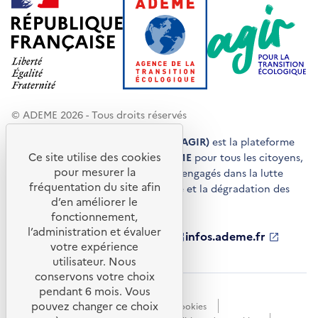
© ADEME 2026 - Tous droits réservés
Agir pour la transition écologique (AGIR)
est la plateforme
Ce site utilise des cookies
de conseils et de services de l'
ADEME
pour tous les citoyens,
pour mesurer la
acteurs économiques et territoires engagés dans la lutte
fréquentation du site afin
contre le réchauffement climatique et la dégradation des
d’en améliorer le
ressources.
fonctionnement,
l’administration et évaluer
ademe.fr
S'ouvre
librairie.ademe.fr
S'ouvre
infos.ademe.fr
S'ouvre
votre expérience
dans
dans
dans
ademe.fr/presse
S'ouvre
une
une
une
dans
utilisateur. Nous
nouvelle
nouvelle
nouvelle
une
conservons votre choix
fenêtre
fenêtre
fenêtre
nouvelle
pendant 6 mois. Vous
Accessibilité : non conforme
CGU
fenêtre
pouvez changer ce choix
Données personnelles
Gestion des cookies