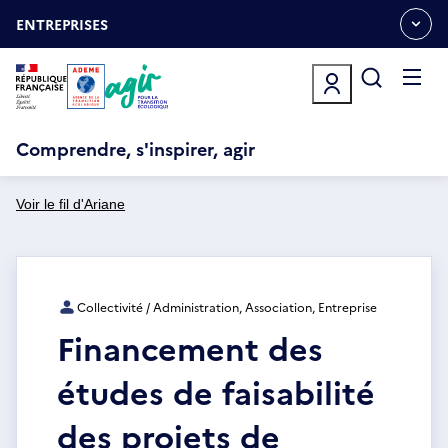
Aller
Gestion des cookies
au
ENTREPRISES
OUVRIR
contenu
LE
principal
MENU
ESPACE
Ouvrir
le
menu
Comprendre, s'inspirer, agir
Voir le fil d'Ariane
Collectivité / Administration, Association, Entreprise
Financement des
études de faisabilité
des projets de