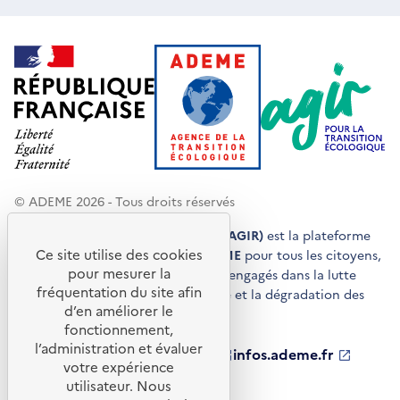
© ADEME 2026 - Tous droits réservés
Agir pour la transition écologique (AGIR)
est la plateforme
Ce site utilise des cookies
de conseils et de services de l'
ADEME
pour tous les citoyens,
pour mesurer la
acteurs économiques et territoires engagés dans la lutte
fréquentation du site afin
contre le réchauffement climatique et la dégradation des
d’en améliorer le
ressources.
fonctionnement,
l’administration et évaluer
ademe.fr
S'ouvre
librairie.ademe.fr
S'ouvre
infos.ademe.fr
S'ouvre
votre expérience
dans
dans
dans
ademe.fr/presse
S'ouvre
une
une
une
dans
utilisateur. Nous
nouvelle
nouvelle
nouvelle
une