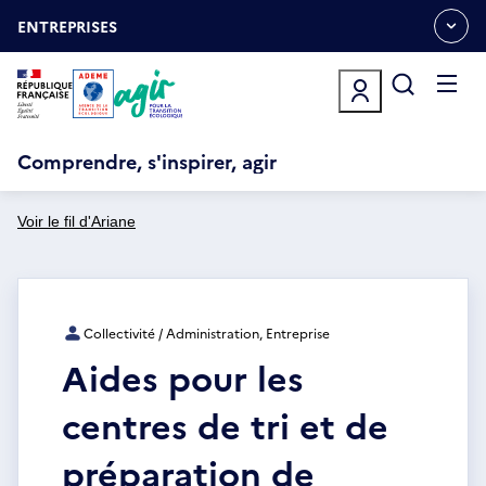
Aller
Gestion des cookies
au
ENTREPRISES
OUVRIR
contenu
LE
principal
MENU
ESPACE
Ouvrir
le
menu
Comprendre, s'inspirer, agir
Voir le fil d'Ariane
Collectivité / Administration, Entreprise
Aides pour les
centres de tri et de
préparation de