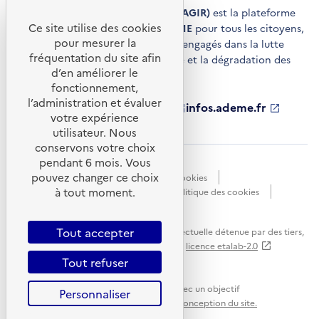
Agir pour la transition écologique (AGIR)
est la plateforme
Ce site utilise des cookies
de conseils et de services de l'
ADEME
pour tous les citoyens,
pour mesurer la
acteurs économiques et territoires engagés dans la lutte
fréquentation du site afin
contre le réchauffement climatique et la dégradation des
d’en améliorer le
ressources.
fonctionnement,
l’administration et évaluer
ademe.fr
S'ouvre
librairie.ademe.fr
S'ouvre
infos.ademe.fr
S'ouvre
votre expérience
dans
dans
dans
ademe.fr/presse
S'ouvre
une
une
une
dans
utilisateur. Nous
nouvelle
nouvelle
nouvelle
une
conservons votre choix
fenêtre
fenêtre
fenêtre
nouvelle
pendant 6 mois. Vous
Accessibilité : non conforme
CGU
fenêtre
pouvez changer ce choix
Données personnelles
Gestion des cookies
à tout moment.
Mentions légales
Plan du site
Politique des cookies
Portail de signalements
S'ouvre
dans
Tout accepter
Sauf mention explicite de propriété intellectuelle détenue par des tiers,
une
les contenus de ce site sont proposés sous
licence etalab-2.0
nouvelle
Tout refuser
fenêtre
Ce site internet est pensé et développé avec un objectif
Personnaliser
d'écoconception.
En savoir plus sur l'écoconception du site.