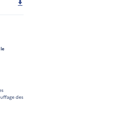
s
le
es
auffage des