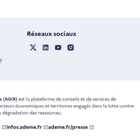
Réseaux sociaux
?
ue (AGIR)
est la plateforme de conseils et de services de
 acteurs économiques et territoires engagés dans la lutte contre
a dégradation des ressources.
r
infos.ademe.fr
S'ouvre
ademe.fr/presse
S'ouvre
dans
dans
une
une