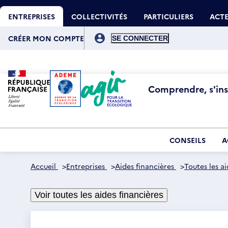
Aller
Gestion des cookies
au
ENTREPRISES
COLLECTIVITÉS
PARTICULIERS
ACTE
contenu
principal
Menu
du
CRÉER MON COMPTE
compte
de
l'utilisateur
Comprendre, s'insp
CONSEILS
A
Accueil
>
Entreprises
>
Aides financières
>
Toutes les ai
Voir toutes les aides financières