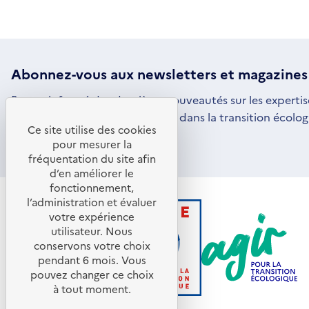
Abonnez-vous aux
newsletters
et magazines
Restez informé des dernières nouveautés sur les expertis
par l'ADEME pour vous engager dans la transition écolog
Ce site utilise des cookies
S'ABONNER
S'OUVRE
pour mesurer la
DANS
fréquentation du site afin
UNE
d’en améliorer le
NOUVELLE
FENÊTRE
fonctionnement,
l’administration et évaluer
votre expérience
utilisateur. Nous
conservons votre choix
pendant 6 mois. Vous
pouvez changer ce choix
à tout moment.