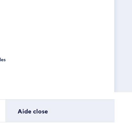
les
Aide close