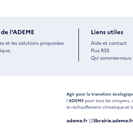
 de l'ADEME
Liens utiles
es et les solutions proposées
Aide et contact
ique.
Flux RSS
Qui sommes-nous 
Agir pour la transition écologiq
l'
ADEME
pour tous les citoyens,
le réchauffement climatique et l
ademe.fr
S'ouvre
librairie.ademe.f
S'ouvre
dans
dans
une
une