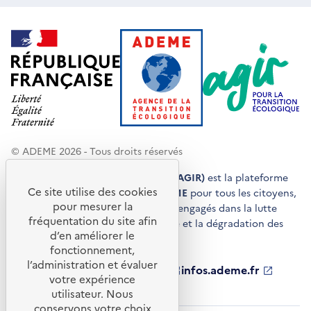
© ADEME 2026 - Tous droits réservés
Agir pour la transition écologique (AGIR)
est la plateforme
Ce site utilise des cookies
de conseils et de services de l'
ADEME
pour tous les citoyens,
pour mesurer la
acteurs économiques et territoires engagés dans la lutte
fréquentation du site afin
contre le réchauffement climatique et la dégradation des
d’en améliorer le
ressources.
fonctionnement,
l’administration et évaluer
ademe.fr
S'ouvre
librairie.ademe.fr
S'ouvre
infos.ademe.fr
S'ouvre
votre expérience
dans
dans
dans
ademe.fr/presse
S'ouvre
une
une
une
dans
utilisateur. Nous
nouvelle
nouvelle
nouvelle
une
conservons votre choix