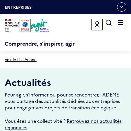
Aller
Gestion des cookies
au
ENTREPRISES
OUVRIR
contenu
LE
principal
MENU
ESPACE
Ouvrir
le
menu
Comprendre, s'inspirer, agir
Voir le fil d'Ariane
Actualités
Pour agir, s’informer ou pour se rencontrer, l’ADEME
vous partage des actualités dédiées aux entreprises
pour engager vos projets de transition écologique.
Vous êtes une collectivité ?
Retrouvez nos actualités
régionales